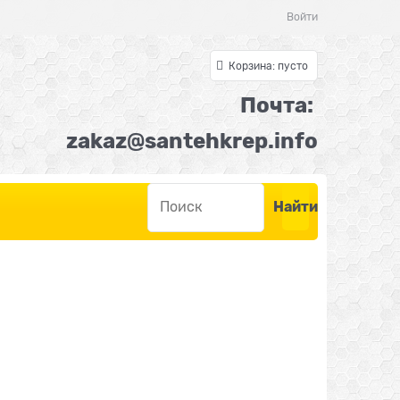
Войти
Корзина:
пусто
Почта:
z
akaz@santehkrep.inf
o
Найти