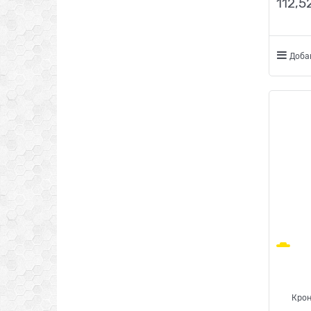
112,5
Доба
Крон