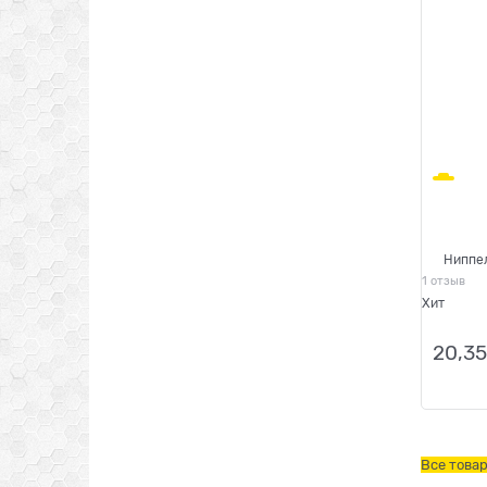
Ниппел
1 отзыв
Хит
20,35
Все това