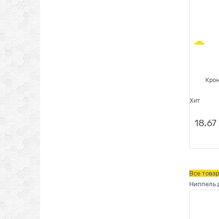
Крон
Хит
18,67
Все това
Ниппель 