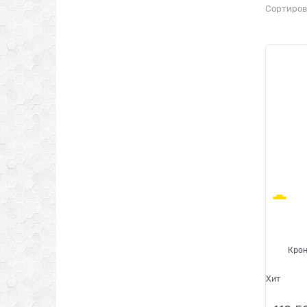
Сортиров
Крон
Хит