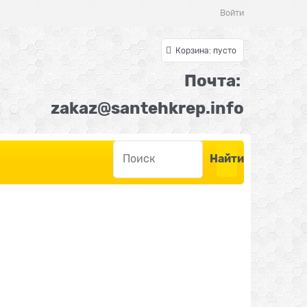
Войти
Корзина:
пусто
Почта:
z
akaz@santehkrep.inf
o
Найти