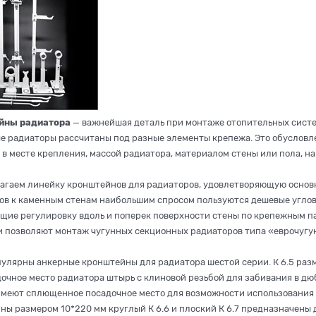
йны радиатора
— важнейшая деталь при монтаже отопительных систем
е радиаторы рассчитаны под разные элементы крепежа. Это обусловл
в месте крепления, массой радиатора, материалом стены или пола, на
агаем линейку кронштейнов для радиаторов, удовлетворяющую основ
ов к каменным стенам наибольшим спросом пользуются дешевые угло
щие регулировку вдоль и поперек поверхности стены по крепежным па
и позволяют монтаж чугунных секционных радиаторов типа «еврочуг
пулярны анкерные кронштейны для радиатора шестой серии. К 6.5 раз
дочное место радиатора штырь с клиновой резьбой для забивания в дю
о имеют сплющенное посадочное место для возможности использования
ы размером 10*220 мм круглый К 6.6 и плоский К 6.7 предназначены д