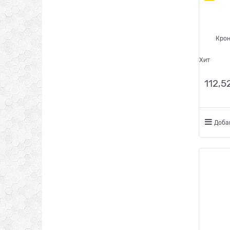
Крон
Хит
112,5
Доба