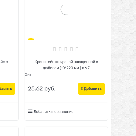
й» с
Кронштейн штыревой плющенный с
дюбелем (10*220 мм.) к 6.7
Хит
25,62
 руб.
бавить
Добавить
Добавить в сравнение