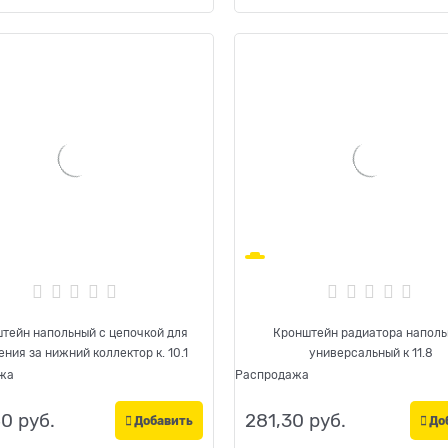
тейн напольный с цепочкой для
Кронштейн радиатора напол
ения за нижний коллектор к. 10.1
универсальный к 11.8
жа
Распродажа
40
 руб.
281,30
 руб.
Добавить
До