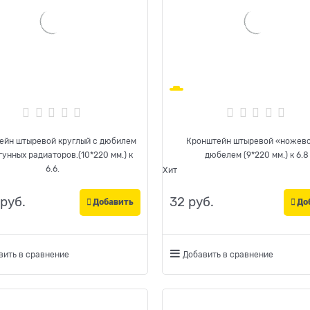
ейн штыревой круглый с дюбилем
Кронштейн штыревой «ножево
гунных радиаторов.(10*220 мм.) к
дюбелем (9*220 мм.) к 6.8
6.6.
Хит
 руб.
32
 руб.
Добавить
До
вить в сравнение
Добавить в сравнение