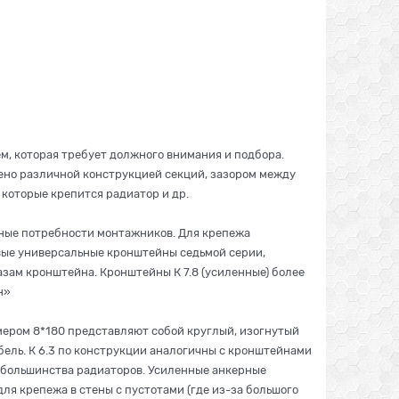
, которая требует должного внимания и подбора.
ено различной конструкцией секций, зазором между
 которые крепится радиатор и др.
ные потребности монтажников. Для крепежа
вые универсальные кронштейны седьмой серии,
зам кронштейна. Кронштейны К 7.8 (усиленные) более
ун»
мером 8*180 представляют собой круглый, изогнутый
бель. К 6.3 по конструкции аналогичны с кронштейнами
 большинства радиаторов. Усиленные анкерные
ля крепежа в стены с пустотами (где из-за большого