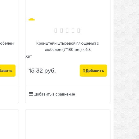
дюбелем
Кронштейн штыревой плющеный с
дюбелем (7*180 мм.) к 6.3
Хит
15,32
 руб.
бавить
Добавить
Добавить в сравнение