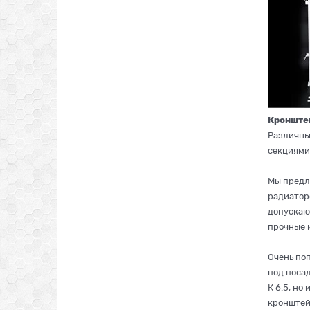
Кронште
Различны
секциями 
Мы предл
радиатор
допускаю
прочные 
Очень по
под поса
К 6.5, н
кронштейн