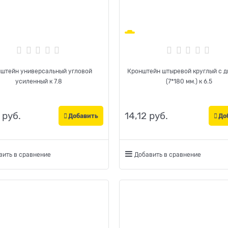
штейн универсальный угловой
Кронштейн штыревой круглый с 
усиленный к 7.8
(7*180 мм.) к 6.5
 руб.
14,12
 руб.
Добавить
До
вить в сравнение
Добавить в сравнение