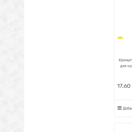
Кроншт
для чу
17,60
Доба