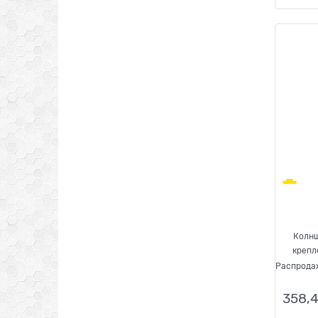
Колнш
крепл
Распрода
358,