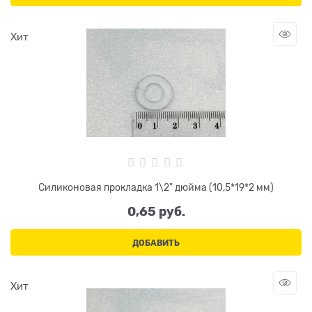
Хит
Силиконовая прокладка 1\2" дюйма (10,5*19*2 мм)
0,65
 руб.
ДОБАВИТЬ
Хит