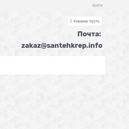
Войти
Корзина:
пусто
Почта:
z
akaz@santehkrep.inf
o