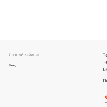
Личный кабинет
Т
Т
Вход
б
П