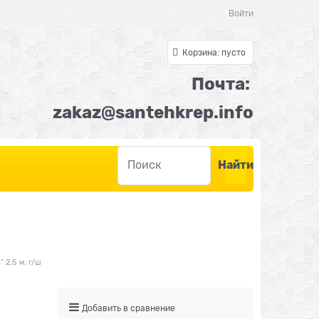
Войти
Корзина:
пусто
Почта:
z
akaz@santehkrep.inf
o
Найти
 2,5 м. г/ш
Добавить в сравнение