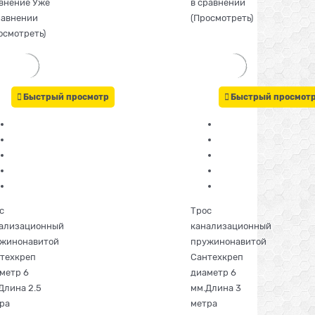
внение
Уже
в сравнении
равнении
(
Просмотреть
)
осмотреть
)
Быстрый просмотр
Быстрый просмот
с
Трос
ализационный
канализационный
жинонавитой
пружинонавитой
техкреп
Сантехкреп
метр 6
диаметр 6
Длина 2.5
мм.Длина 3
ра
метра