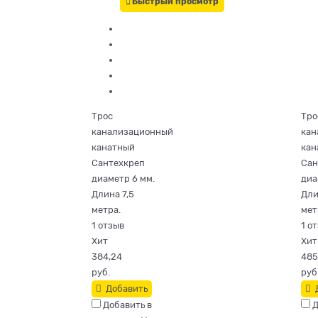
Быстрый просмотр
Трос
Тро
канализационный
кан
канатный
кан
Сантехкреп
Сан
диаметр 6 мм.
диа
Длина 7,5
Дли
метра.
мет
1 отзыв
1 о
Хит
Хит
384,24
485
руб.
руб
Добавить
Добавить в
Д