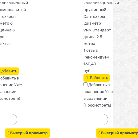
ализационный
канализационный
жинонавитой
пружинный
техкреп
Сантехкреп
метр 6
,диаметр
Длина 5
9мм.Стандарт
ра
длина 2.5
тзыва
метра.
1 отзыв
Рекомендуем
.
160,40
руб.
Добавить
Добавить
обавить в
внение
Уже
Добавить в
равнении
сравнение
Уже
осмотреть
)
в сравнении
(
Просмотреть
)
Быстрый просмотр
Быстрый просмот