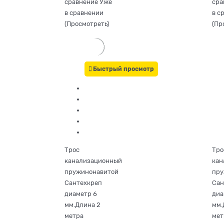
сравнение
Уже
сра
в сравнении
в с
(
Просмотреть
)
(
Пр
Быстрый просмотр
Трос
Тро
канализационный
кан
пружинонавитой
пру
Сантехкреп
Сан
диаметр 6
диа
мм.Длина 2
мм.
метра
мет