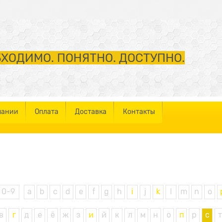
ХОДИМО. ПОНЯТНО. ДОСТУПНО.
пании
Оплата
Доставка
Контакты
0-9
a
b
c
d
e
f
g
h
i
j
k
l
m
n
o
в
г
д
е
ё
ж
з
и
й
к
л
м
н
о
п
р
с
т