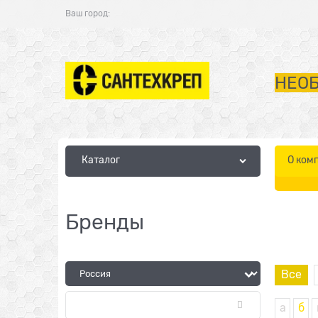
Ваш город:
НЕОБ
Каталог
О ком
Бренды
Все
а
б