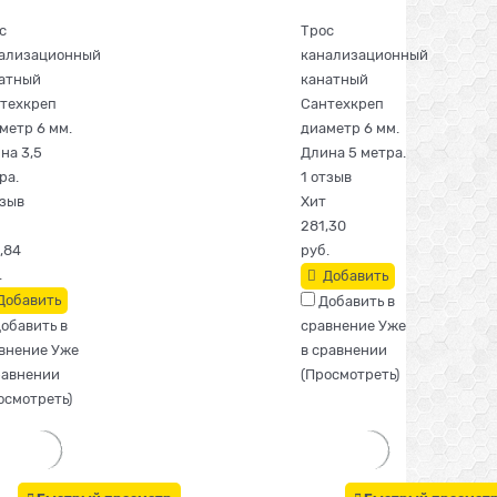
с
Трос
ализационный
канализационный
атный
канатный
техкреп
Сантехкреп
метр 6 мм.
диаметр 6 мм.
на 3,5
Длина 5 метра.
ра.
1 отзыв
тзыв
Хит
281,30
,84
руб.
.
Добавить
Добавить
Добавить в
обавить в
сравнение
Уже
внение
Уже
в сравнении
равнении
(
Просмотреть
)
осмотреть
)