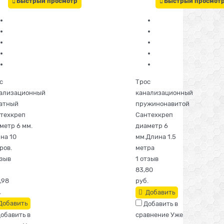
Быстрый просмотр
Быстрый просмот
с
Трос
ализационный
канализационный
атный
пружинонавитой
техкреп
Сантехкреп
метр 6 мм.
диаметр 6
на 10
мм.Длина 1.5
ров.
метра
тзыв
1 отзыв
83,80
,98
руб.
.
Добавить
Добавить
Добавить в
обавить в
сравнение
Уже