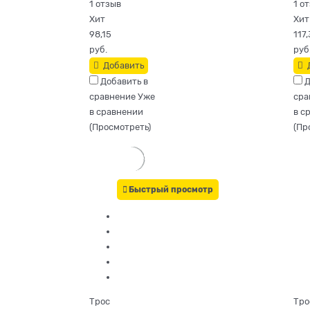
1 отзыв
1 о
Хит
Хит
98,15
117,
руб.
руб
Добавить
Добавить в
Д
сравнение
Уже
сра
в сравнении
в с
(
Просмотреть
)
(
Пр
Быстрый просмотр
Трос
Тро