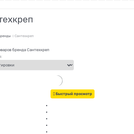
техкреп
Бренды
Сантехкреп
оваров бренда Сантехкреп
:
Быстрый просмотр