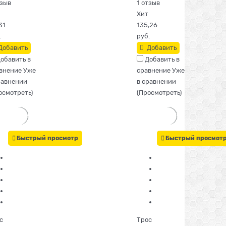
тзыв
1 отзыв
Хит
31
135,26
.
руб.
Добавить
Добавить
обавить в
Добавить в
внение
Уже
сравнение
Уже
равнении
в сравнении
осмотреть
)
(
Просмотреть
)
Быстрый просмотр
Быстрый просмот
с
Трос