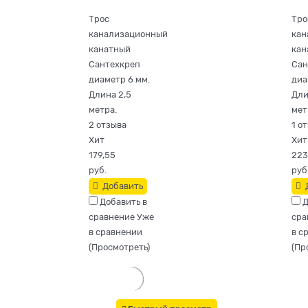
Трос
Тро
канализационный
кан
канатный
кан
Сантехкреп
Сан
диаметр 6 мм.
диа
Длина 2,5
Дли
метра.
мет
2 отзыва
1 о
Хит
Хит
179,55
223
руб.
руб
Добавить
Добавить в
Д
сравнение
Уже
сра
в сравнении
в с
(
Просмотреть
)
(
Пр