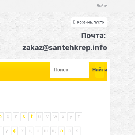
Войти
Корзина:
пусто
Почта:
z
akaz@santehkrep.inf
o
Найти
p
q
r
s
t
u
v
w
x
y
z
у
ф
х
ц
ч
ш
щ
э
ю
я