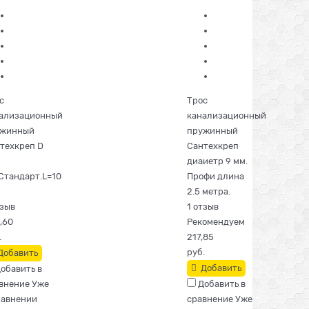
с
Трос
ализационный
канализационный
ужинный
пружинный
техкреп D
Сантехкреп
диаиетр 9 мм.
Стандарт.L=10
Профи длина
2.5 метра.
тзыв
1 отзыв
,60
Рекомендуем
.
217,85
руб.
Добавить
Добавить
обавить в
внение
Уже
Добавить в
равнении
сравнение
Уже