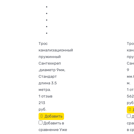
Трос
Тро
канализационный
кан
пружинный
пр
Сантехкреп
Сан
,диаметр 9мм,
9
Стандарт
мм.
длина 3.5
м.
метра.
1 о
1 отзыв
562
213
руб
руб.
Добавить
Д
Добавить в
сра
сравнение
Уже
в с