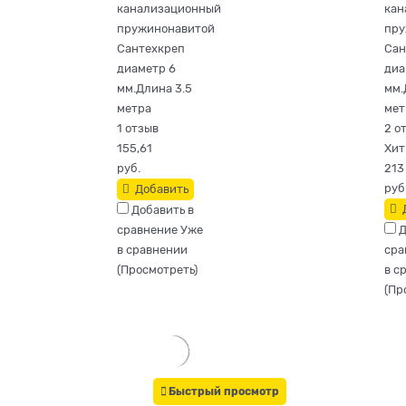
канализационный
кан
пружинонавитой
пру
Сантехкреп
Сан
диаметр 6
диа
мм.Длина 3.5
мм.
метра
мет
1 отзыв
2 о
155,61
Хит
руб.
213
руб
Добавить
Добавить в
сравнение
Уже
Д
в сравнении
сра
(
Просмотреть
)
в с
(
Пр
Быстрый просмотр