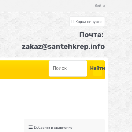
Войти
Корзина:
пусто
Почта:
z
akaz@santehkrep.inf
o
Найти
Добавить в сравнение